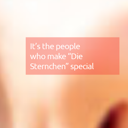
It’s the people
who make “Die
Sternchen” special